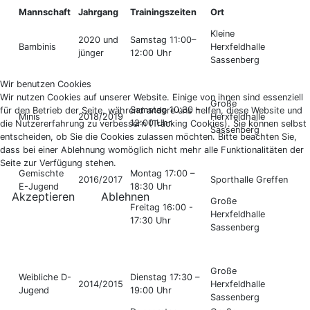
Mannschaft
Jahrgang
Trainingszeiten
Ort
Kleine
2020 und
Samstag 11:00–
Bambinis
Herxfeldhalle
jünger
12:00 Uhr
Sassenberg
Wir benutzen Cookies
Wir nutzen Cookies auf unserer Website. Einige von ihnen sind essenziell
Große
Samstag 10:30 –
für den Betrieb der Seite, während andere uns helfen, diese Website und
Minis
2018/2019
Herxfeldhalle
12:00 Uhr
die Nutzererfahrung zu verbessern (Tracking Cookies). Sie können selbst
Sassenberg
entscheiden, ob Sie die Cookies zulassen möchten. Bitte beachten Sie,
dass bei einer Ablehnung womöglich nicht mehr alle Funktionalitäten der
Seite zur Verfügung stehen.
Gemischte
Montag 17:00 –
2016/2017
Sporthalle Greffen
E-Jugend
18:30 Uhr
Akzeptieren
Ablehnen
Große
Freitag 16:00 -
Herxfeldhalle
17:30 Uhr
Sassenberg
Große
Weibliche D-
Dienstag 17:30 –
2014/2015
Herxfeldhalle
Jugend
19:00 Uhr
Sassenberg