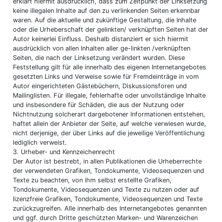
erklärt hiermit ausdrücklich, dass zum Zeitpunkt der Linksetzung
keine illegalen Inhalte auf den zu verlinkenden Seiten erkennbar
waren. Auf die aktuelle und zukünftige Gestaltung, die Inhalte
oder die Urheberschaft der gelinkten/ verknüpften Seiten hat der
Autor keinerlei Einfluss. Deshalb distanziert er sich hiermit
ausdrücklich von allen Inhalten aller ge-linkten /verknüpften
Seiten, die nach der Linksetzung verändert wurden. Diese
Feststellung gilt für alle innerhalb des eigenen Internetangebotes
gesetzten Links und Verweise sowie für Fremdeinträge in vom
Autor eingerichteten Gästebüchern, Diskussionsforen und
Mailinglisten. Für illegale, fehlerhafte oder unvollständige Inhalte
und insbesondere für Schäden, die aus der Nutzung oder
Nichtnutzung solcherart dargebotener Informationen entstehen,
haftet allein der Anbieter der Seite, auf welche verwiesen wurde,
nicht derjenige, der über Links auf die jeweilige Veröffentlichung
lediglich verweist.
3. Urheber- und Kennzeichenrecht
Der Autor ist bestrebt, in allen Publikationen die Urheberrechte
der verwendeten Grafiken, Tondokumente, Videosequenzen und
Texte zu beachten, von ihm selbst erstellte Grafiken,
Tondokumente, Videosequenzen und Texte zu nutzen oder auf
lizenzfreie Grafiken, Tondokumente, Videosequenzen und Texte
zurückzugreifen. Alle innerhalb des Internetangebotes genannten
und ggf. durch Dritte geschützten Marken- und Warenzeichen