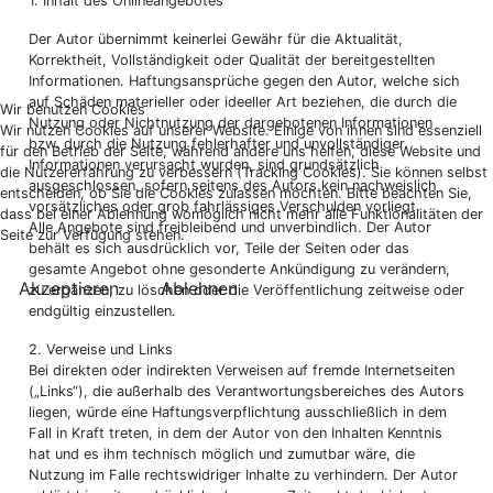
1. Inhalt des Onlineangebotes
Der Autor übernimmt keinerlei Gewähr für die Aktualität,
Korrektheit, Vollständigkeit oder Qualität der bereitgestellten
Informationen. Haftungsansprüche gegen den Autor, welche sich
auf Schäden materieller oder ideeller Art beziehen, die durch die
Wir benutzen Cookies
Nutzung oder Nichtnutzung der dargebotenen Informationen
Wir nutzen Cookies auf unserer Website. Einige von ihnen sind essenziell
bzw. durch die Nutzung fehlerhafter und unvollständiger
für den Betrieb der Seite, während andere uns helfen, diese Website und
Informationen verursacht wurden, sind grundsätzlich
die Nutzererfahrung zu verbessern (Tracking Cookies). Sie können selbst
ausgeschlossen, sofern seitens des Autors kein nachweislich
entscheiden, ob Sie die Cookies zulassen möchten. Bitte beachten Sie,
vorsätzliches oder grob fahrlässiges Verschulden vorliegt.
dass bei einer Ablehnung womöglich nicht mehr alle Funktionalitäten der
Alle Angebote sind freibleibend und unverbindlich. Der Autor
Seite zur Verfügung stehen.
behält es sich ausdrücklich vor, Teile der Seiten oder das
gesamte Angebot ohne gesonderte Ankündigung zu verändern,
Akzeptieren
Ablehnen
zu ergänzen, zu löschen oder die Veröffentlichung zeitweise oder
endgültig einzustellen.
2. Verweise und Links
Bei direkten oder indirekten Verweisen auf fremde Internetseiten
(„Links“), die außerhalb des Verantwortungsbereiches des Autors
liegen, würde eine Haftungsverpflichtung ausschließlich in dem
Fall in Kraft treten, in dem der Autor von den Inhalten Kenntnis
hat und es ihm technisch möglich und zumutbar wäre, die
Nutzung im Falle rechtswidriger Inhalte zu verhindern. Der Autor